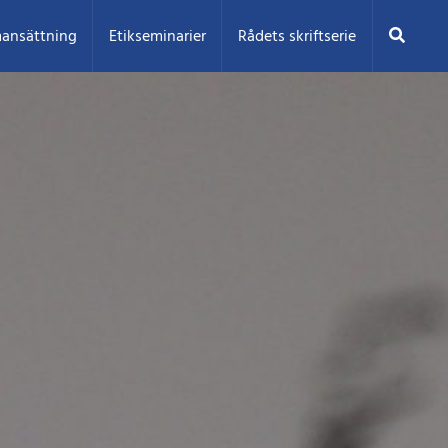
Sök
ansättning
Etikseminarier
Rådets skriftserie