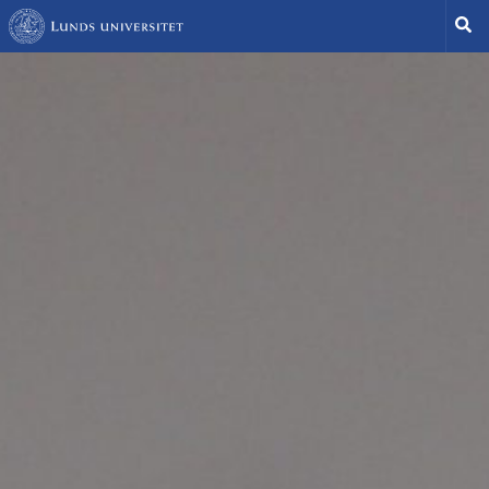
Hoppa
Sök
till
huvudinnehåll